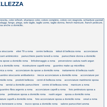
ELLEZZA
rescita, color refresh, shampoo color, colore completo, colore con stagnola, schiariture parziali
endaggi, fango, piega, solo taglio, taglio uomo, taglio donna, french manicure, franch pedicure,
osa anche a domicilio,
ra struccante
elixir 79 a roma
centro bellezza
istituti di bellezza roma
acconciature
cant antimicotico
parrucchiere paerto lunedi a roma
parrucchiere donna a domicilio
ura spose a domicilio roma
linfodrenaggio a roma
prevenzione caduta nashi argan
a a domicilio roma
ricostruzione capelli roma
guantino make up microfibra
onica a roma
acconciature da spose a domicilio roma
trattamento di bellezza nashi
uantino struccante antibatterico
trecce acconciature a domicilio roma
acconciature per
micilio roma
prodotti bellezza
centri di bellezza roma
acconciature matrimonio sposa
oma
servizi a domicilio parrucchiere
centro di bellezza roma
manicure a roma
guantino fibra argento a roma
acconciature capelli a roma
foto pettinatura sposa a
 roma
pettinature sposa a domicilio roma
nashi argan
sposa a domicilio roma
ature capelli a domicilio roma
foto acconciature sposa a domicilio roma
oreal a roma
ro benessere a roma
trucco sposa a domicilio roma
salone parrucchieri aroma