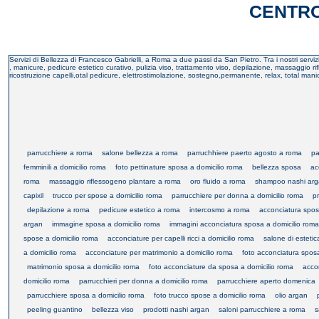
CENTRO
Servizi di Bellezza di Francesco Gabrielli, a Roma a due passi da San Pietro. Tra i nostri servi
, manicure, pedicure estetico curativo, pulizia viso, trattamento viso, depilazione, massaggio r
ricostruzione capelli,otal pedicure, elettrostimolazione, sostegno,permanente, relax, total mani
parrucchiere a roma
salone bellezza a roma
parruchhiere paerto agosto a roma
pa
femminili a domicilio roma
foto pettinature sposa a domicilio roma
bellezza sposa
ac
roma
massaggio riflessogeno plantare a roma
oro fluido a roma
shampoo nashi ar
capixil
trucco per spose a domicilio roma
parrucchiere per donna a domicilio roma
p
depilazione a roma
pedicure estetico a roma
intercosmo a roma
acconciatura spos
argan
immagine sposa a domicilio roma
immagini acconciatura sposa a domicilio roma
spose a domicilio roma
acconciature per capelli ricci a domicilio roma
salone di esteti
a domicilio roma
acconciature per matrimonio a domicilio roma
foto acconciatura spos
matrimonio sposa a domicilio roma
foto acconciature da sposa a domicilio roma
acco
domicilio roma
parrucchieri per donna a domicilio roma
parrucchiere aperto domenica
parrucchiere sposa a domicilio roma
foto trucco spose a domicilio roma
olio argan
peeling guantino
bellezza viso
prodotti nashi argan
saloni parrucchiere a roma
s