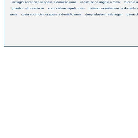
immagini acconciature sposa a domicilio roma
ricostruzione unghie a roma
trucco e 
guantino struccante isi
acconciature capelli uomo
pettinatura matrimonio a domicilio
roma
costo acconciatura sposa a domicilio roma
deep infusion nashi argan
parrucc