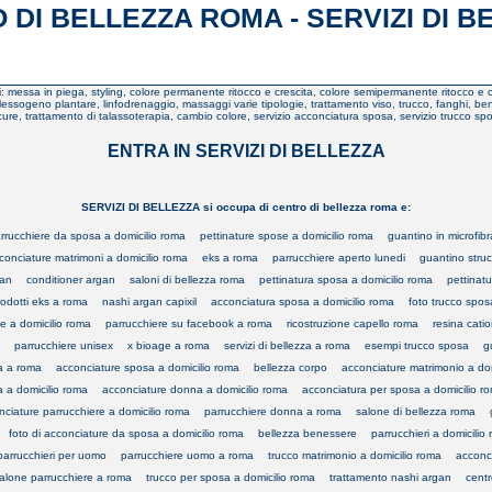
 DI BELLEZZA ROMA - SERVIZI DI B
zi: messa in piega, styling, colore permanente ritocco e crescita, colore semipermanente ritocco e c
iflessogeno plantare, linfodrenaggio, massaggi varie tipologie, trattamento viso, trucco, fanghi, b
cure, trattamento di talassoterapia, cambio colore, servizio acconciatura sposa, servizio trucco sp
ENTRA IN SERVIZI DI BELLEZZA
SERVIZI DI BELLEZZA si occupa di centro di bellezza roma e:
rrucchiere da sposa a domicilio roma
pettinature spose a domicilio roma
guantino in microfib
conciature matrimoni a domicilio roma
eks a roma
parrucchiere aperto lunedi
guantino struc
gan
conditioner argan
saloni di bellezza roma
pettinatura sposa a domicilio roma
pettinat
rodotti eks a roma
nashi argan capixil
acconciatura sposa a domicilio roma
foto trucco spos
e a domicilio roma
parrucchiere su facebook a roma
ricostruzione capello roma
resina cati
parrucchiere unisex
x bioage a roma
servizi di bellezza a roma
esempi trucco sposa
g
ca a roma
acconciature sposa a domicilio roma
bellezza corpo
acconciature matrimonio a do
a a domicilio roma
acconciature donna a domicilio roma
acconciatura per sposa a domicilio r
nciature parrucchiere a domicilio roma
parrucchiere donna a roma
salone di bellezza roma
foto di acconciature da sposa a domicilio roma
bellezza benessere
parrucchieri a domicilio
parrucchieri per uomo
parrucchiere uomo a roma
trucco matrimonio a domicilio roma
acconci
alone parrucchiere a roma
trucco per sposa a domicilio roma
trattamento nashi argan
cent