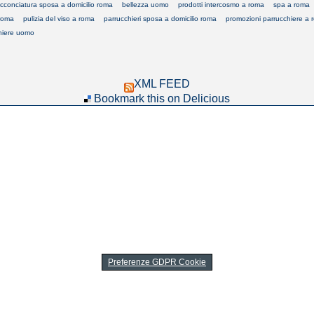
acconciatura sposa a domicilio roma
bellezza uomo
prodotti intercosmo a roma
spa a roma
 roma
pulizia del viso a roma
parrucchieri sposa a domicilio roma
promozioni parrucchiere a 
hiere uomo
XML FEED
Bookmark this on Delicious
Preferenze GDPR Cookie